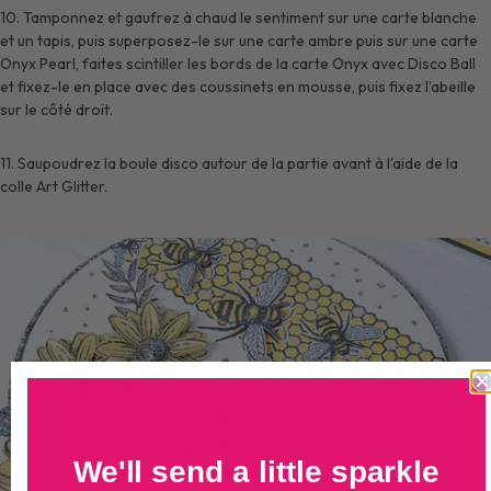
10. Tamponnez et gaufrez à chaud le sentiment sur une carte blanche
et un tapis, puis superposez-le sur une carte ambre puis sur une carte
Onyx Pearl, faites scintiller les bords de la carte Onyx avec Disco Ball
et fixez-le en place avec des coussinets en mousse, puis fixez l'abeille
sur le côté droit.
11. Saupoudrez la boule disco autour de la partie avant à l'aide de la
colle Art Glitter.
We'll send a little sparkle