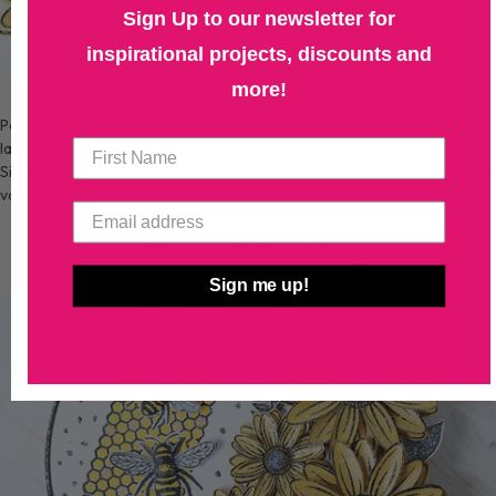
Sign Up to our newsletter for
inspirational projects, discounts and
more!
Pourquoi ne pas essayer de créer cette fabuleuse carte de chevalet à
la maison ! C'est une carte vraiment spectaculaire, alors merci Glynis !
Si vous suivez les instructions pour réaliser cette carte, nous aimerions
voir ce que vous créez dans le
groupe Facebook Stamps by Chloe !
Restez en sécurité et bon bricolage !
Chloé xx
Sign me up!