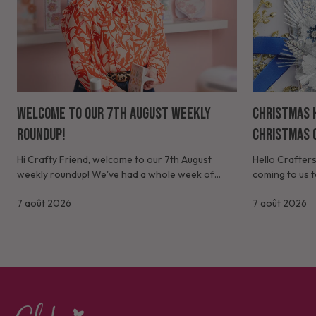
Welcome to our 7th August Weekly
Christmas H
Roundup!
Christmas 
Hi Crafty Friend, welcome to our 7th August
Hello Crafters
weekly roundup! We've had a whole week of
coming to us t
Starlit Christmas now - I hope that all who placed
card, made usi
7 août 2026
7 août 2026
their orders at launch...
Christmas colle