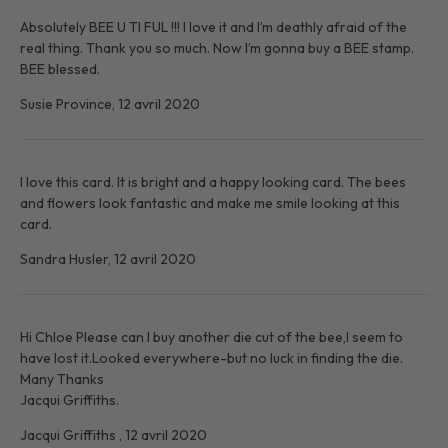
Absolutely BEE U TI FUL !!! I love it and I’m deathly afraid of the
real thing. Thank you so much. Now I’m gonna buy a BEE stamp.
BEE blessed.
Susie Province,
12 avril 2020
I love this card. It is bright and a happy looking card. The bees
and flowers look fantastic and make me smile looking at this
card.
Sandra Husler,
12 avril 2020
Hi Chloe Please can I buy another die cut of the bee,I seem to
have lost it.Looked everywhere-but no luck in finding the die.
Many Thanks
Jacqui Griffiths.
Jacqui Griffiths ,
12 avril 2020