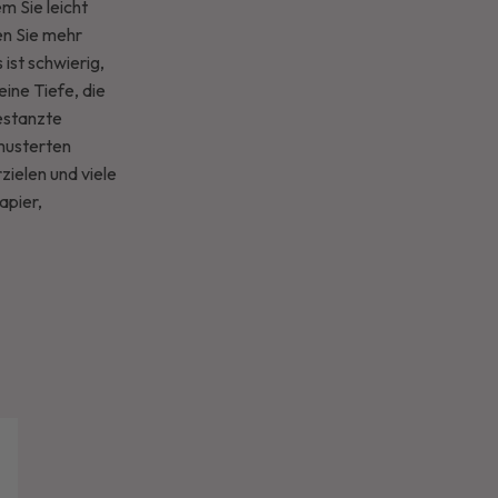
m Sie leicht
en Sie mehr
ist schwierig,
ine Tiefe, die
gestanzte
musterten
zielen und viele
apier,