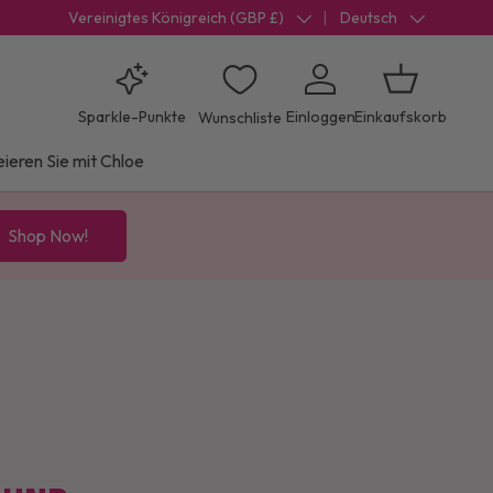
Vereinigtes Königreich (GBP £)
Deutsch
Land/Region
Sprache
Sparkle-Punkte
Einloggen
Einkaufskorb
Wunschliste
eieren Sie mit Chloe
Shop Now!