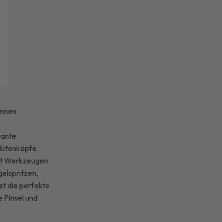
einen
gante
Blütenköpfe
 mit Werkzeugen
elspritzen,
st die perfekte
e Pinsel und