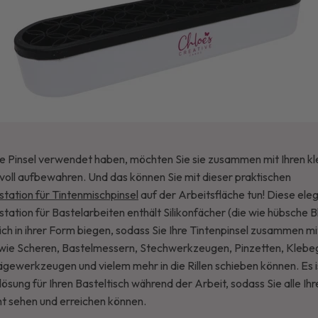
e Pinsel verwendet haben, möchten Sie sie zusammen mit Ihren kl
voll aufbewahren. Und das können Sie mit dieser praktischen
ation für Tintenmischpinsel
auf der Arbeitsfläche tun! Diese ele
ation für Bastelarbeiten enthält Silikonfächer (die wie hübsche 
sich in ihrer Form biegen, sodass Sie Ihre Tintenpinsel zusammen
 wie Scheren, Bastelmessern, Stechwerkzeugen, Pinzetten, Klebeg
ägewerkzeugen und vielem mehr in die Rillen schieben können. Es i
ung für Ihren Basteltisch während der Arbeit, sodass Sie alle Ihr
t sehen und erreichen können.