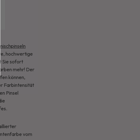
mischpinseln
nte, hochwertige
 Sie sofort
Farben mehr! Der
ifen können,
er Farbintensität
en Pinsel
die
fes.
llierter
Tintenfarbe vom