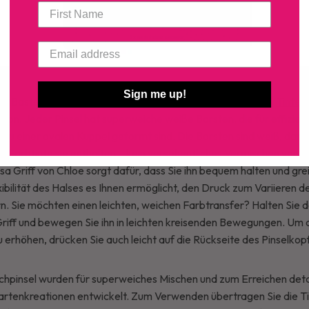
Sign me up!
ren Bastelprojekten mit diesem
Set aus fünf
ergonomischen
Tinten
ion. Jeder Pinsel hat superweiche weiße Borsten, die für effizie
zu einer ovalen Kuppel geformt sind. Die Borsten sind weiß, damit
e Farbtinte sie enthalten – kein versehentliches Vermischen von 
a Griff von Chloe sorgt dafür, dass Sie ihn bequem halten und gre
ibilität des Halses es Ihnen ermöglicht, den Druck zum Variieren d
n. Sie möchten einen leichten, weichen Farbtransfer? Halten Sie d
Griff und bewegen Sie ihn in leichten kreisenden Bewegungen. Um 
u erhöhen, drücken Sie auch leicht auf die Rückseite des Pinselkop
chpinsel wurden für superweiches Mischen und zum Erreichen detai
Kartenkreationen entwickelt. Zum Verwenden übertragen Sie die 