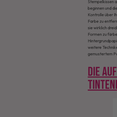
Stempelkissen au
beginnen und die
Kontrolle über I
Farbe zu entfern
sie wirklich dre
Formen zu färbe
Hintergrundpapie
weitere Technik
gemustertem Pap
DIE AU
TINTEN