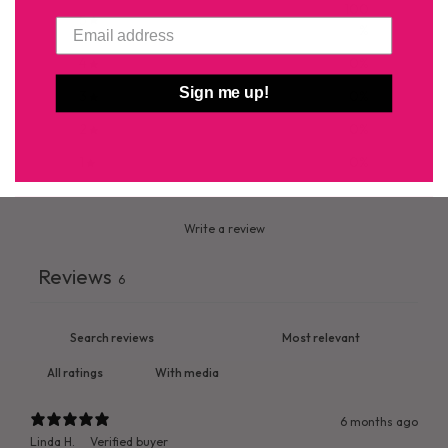
100
5
%
4
0
%
Sign me up!
3
0
%
2
0
%
1
0
%
Write a review
Reviews
6
With media
6 months ago
Linda H.
Verified buyer