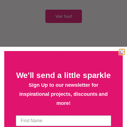
Voir tout
Avis
Découvrez ce que les autres disent à propos
We'll send a little sparkle
des cartes créatives de Chloé !
Sign Up to our newsletter for
inspirational projects, discounts and
more!
5
/ 5
6 reviews