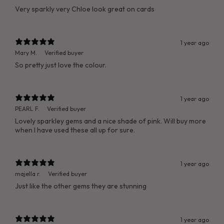
Very sparkly very Chloe look great on cards
1 year ago
Mary M.
Verified buyer
So pretty just love the colour.
1 year ago
PEARL F.
Verified buyer
Lovely sparkley gems and a nice shade of pink. Will buy more
when I have used these all up for sure.
1 year ago
majella r.
Verified buyer
Just like the other gems they are stunning
1 year ago