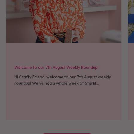
Welcome to our 7th August Weekly Roundup!
Hi Crafty Friend, welcome to our 7th August weekly
roundup! We've had a whole week of Starlit
Christmas now - I hope that all who placed their
orders at launch...