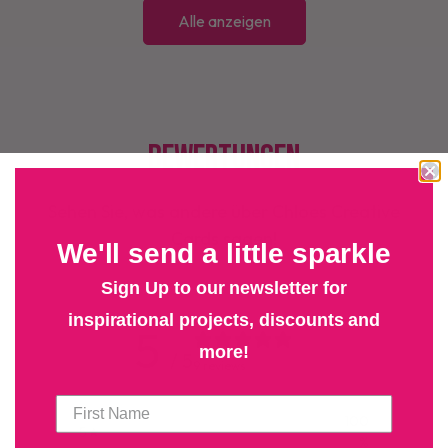
Alle anzeigen
Bewertungen
Sehen Sie, was andere über Chloes Creative
Cards sagen!
We'll send a little sparkle
Sign Up to our newsletter for
inspirational projects, discounts and
5
more!
/ 5
9 reviews
100
5
%