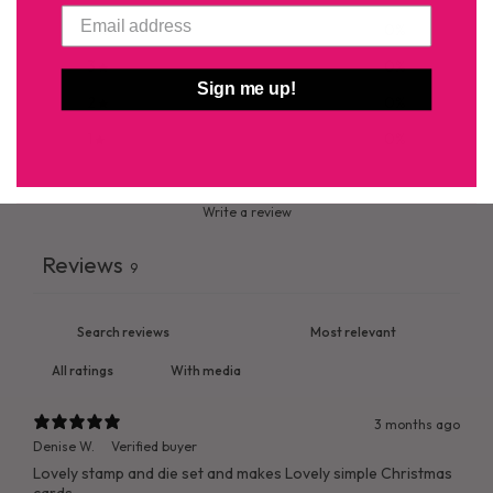
4
0
%
3
0
%
Sign me up!
2
0
%
1
0
%
Write a review
Reviews
9
With media
3 months ago
Denise W.
Verified buyer
Lovely stamp and die set and makes Lovely simple Christmas