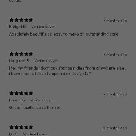
cards.
7 months ago
Bridget D.
Verified buyer
Absolutely beautiful so easy to make an outstanding card
8 months ago
Margaret R.
Verified buyer
I tell my friends i dont buy stamps n dies from anywhere else ,
i have most of the stamps n dies , luvly stuff
9 months ago
Lynden B.
Verified buyer
Great results. Love this set.
10 months ago
I.G C.
Verified buyer