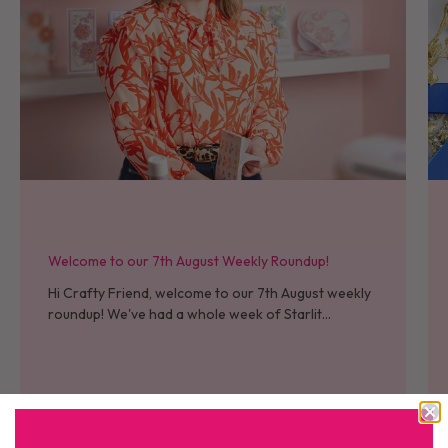
Welcome to our 7th August Weekly Roundup!
Hi Crafty Friend, welcome to our 7th August weekly
roundup! We've had a whole week of Starlit
Christmas now - I hope that all who placed their
orders at launch...