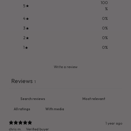
100
5
%
4
0
%
3
0
%
2
0
%
1
0
%
Write a review
Reviews
1
With media
1 year ago
chris m.
Verified buyer