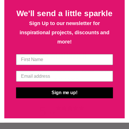
We'll send a little sparkle
Alle anzeigen
Sign Up to our newsletter for
inspirational projects, discounts and
more!
Bewertungen
Sehen Sie, was andere über Chloes Creative
Cards sagen!
Sign me up!
5
/ 5
1 review