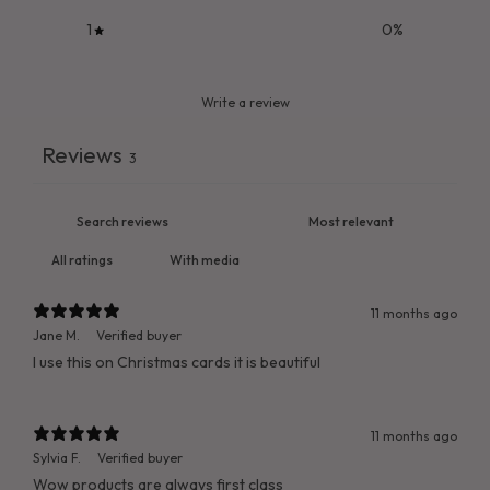
1
0
%
Write a review
Reviews
3
With media
11 months ago
Jane M.
Verified buyer
I use this on Christmas cards it is beautiful
11 months ago
Sylvia F.
Verified buyer
Wow products are always first class