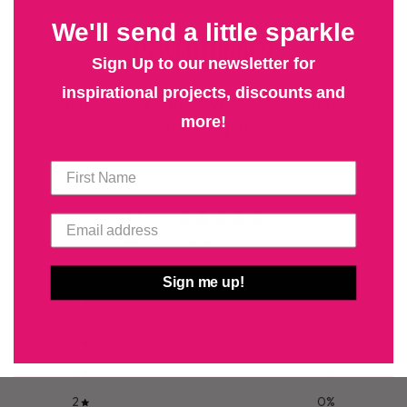
We'll send a little sparkle
Bewertungen
Sign Up to our newsletter for
inspirational projects, discounts and
Sehen Sie, was andere über Chloes Creative
more!
Cards sagen!
5
/ 5
3 reviews
Sign me up!
100
5
%
4
0
%
3
0
%
2
0
%