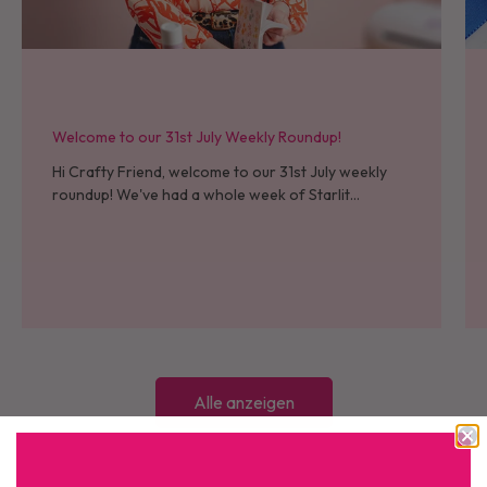
Welcome to our 31st July Weekly Roundup!
Hi Crafty Friend, welcome to our 31st July weekly
roundup! We've had a whole week of Starlit
Christmas now - I hope that all who placed their
orders at launch...
Alle anzeigen